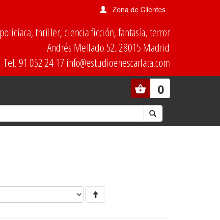
Zona de Clientes
olicíaca, thriller, ciencia ficción, fantasía, terror
Andrés Mellado 52. 28015 Madrid
Tel. 91 052 24 17 info@estudioenescarlata.com
0