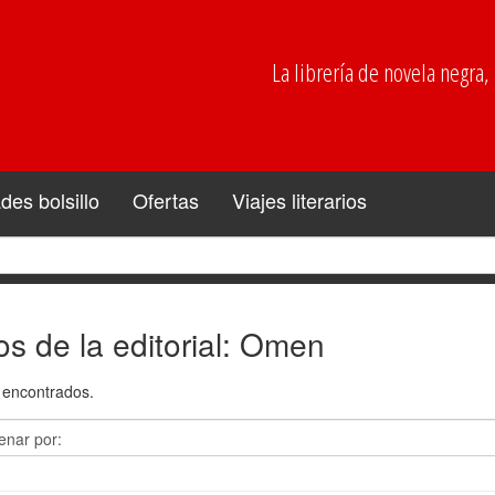
La librería de novela negra, p
es bolsillo
Ofertas
Viajes literarios
os de la editorial: Omen
encontrados.