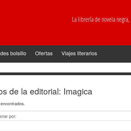
La librería de novela negra, p
es bolsillo
Ofertas
Viajes literarios
os de la editorial: Imagica
encontrados.