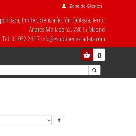
Zona de Clientes
olicíaca, thriller, ciencia ficción, fantasía, terror
Andrés Mellado 52. 28015 Madrid
Tel. 91 052 24 17 info@estudioenescarlata.com
0