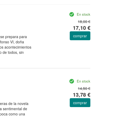
En stock
18,00 €
17,10 €
comprar
d se prepara para
lfonso VI, doña
los acontecimientos
o de todos, sin
En stock
14,50 €
13,78 €
comprar
eras de la novela
la sentimental de
a época como una