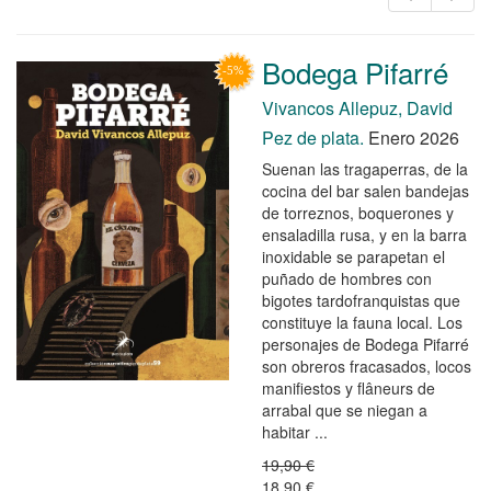
Bodega Pifarré
Vivancos Allepuz, David
Pez de plata.
Enero 2026
Suenan las tragaperras, de la
cocina del bar salen bandejas
de torreznos, boquerones y
ensaladilla rusa, y en la barra
inoxidable se parapetan el
puñado de hombres con
bigotes tardofranquistas que
constituye la fauna local. Los
personajes de Bodega Pifarré
son obreros fracasados, locos
manifiestos y flâneurs de
arrabal que se niegan a
habitar ...
19,90 €
18,90 €