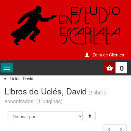
Zona de Clientes
0
Uclés, David
Libros de Uclés, David
2 libros
encontrados. (1 páginas).