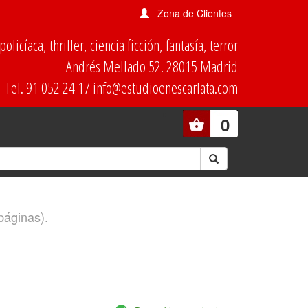
Zona de Clientes
olicíaca, thriller, ciencia ficción, fantasía, terror
Andrés Mellado 52. 28015 Madrid
Tel. 91 052 24 17 info@estudioenescarlata.com
0
páginas).