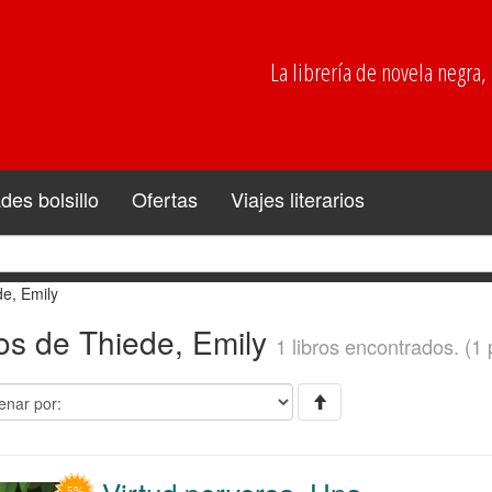
La librería de novela negra, p
es bolsillo
Ofertas
Viajes literarios
e, Emily
os de Thiede, Emily
1 libros encontrados. (1 