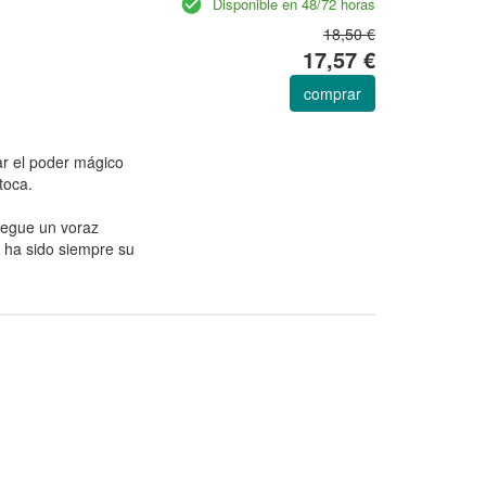
Disponible en 48/72 horas
18,50 €
17,57 €
comprar
r el poder mágico
toca.
legue un voraz
 ha sido siempre su