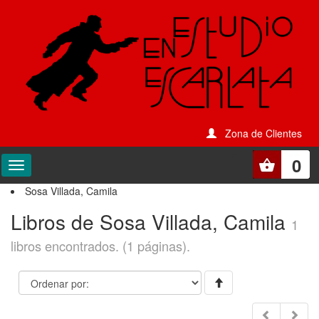
Zona de Clientes
0
Sosa Villada, Camila
Libros de Sosa Villada, Camila
1
libros encontrados. (1 páginas).