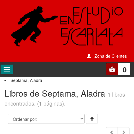
Zona de Clientes
0
Septama, Aladra
Libros de Septama, Aladra
1 libros
encontrados. (1 páginas).