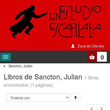
Zona de Clientes
0
Sancton, Julian
Libros de Sancton, Julian
1 libros
encontrados. (1 páginas).