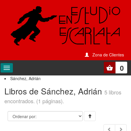
Zona de Clientes
0
Sánchez, Adrián
Libros de Sánchez, Adrián
5 libros
encontrados. (1 páginas).