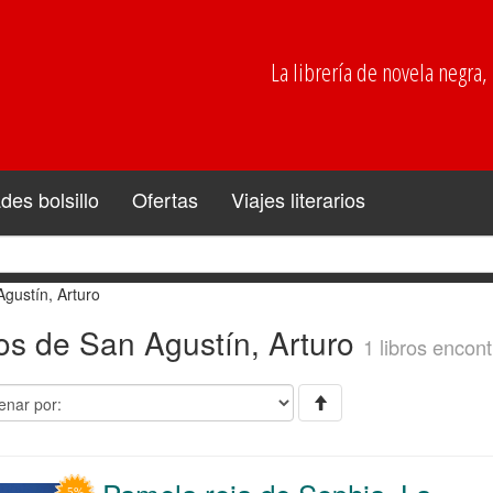
La librería de novela negra, p
es bolsillo
Ofertas
Viajes literarios
gustín, Arturo
os de San Agustín, Arturo
1 libros encont