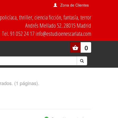
Zona de Clientes
olicíaca, thriller, ciencia ficción, fantasía, terror
Andrés Mellado 52. 28015 Madrid
Tel. 91 052 24 17 info@estudioenescarlata.com
0
rados. (1 páginas).