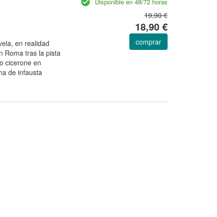
Disponible en 48/72 horas
19,90 €
18,90 €
comprar
vela, en realidad
n Roma tras la pista
do cicerone en
a de infausta