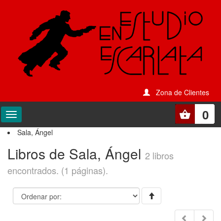
Zona de Clientes
0
Sala, Ángel
Libros de Sala, Ángel
2 libros
encontrados. (1 páginas).