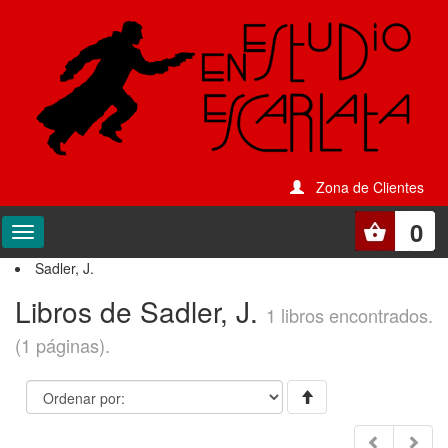
Zona de Clientes
0
Sadler, J.
Libros de Sadler, J.
1 libros encontrados.
(1 páginas).