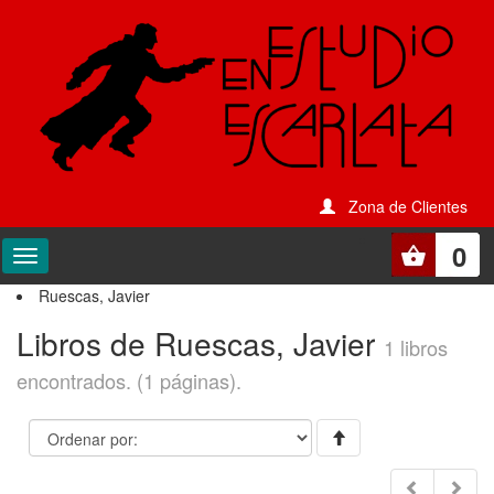
Zona de Clientes
0
Ruescas, Javier
Libros de Ruescas, Javier
1 libros
encontrados. (1 páginas).