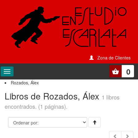
Zona de Clientes
0
Rozados, Álex
Libros de Rozados, Álex
1 libros
encontrados. (1 páginas).