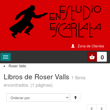
Zona de Clientes
0
Roser Valls
Libros de Roser Valls
1 libros
encontrados. (1 páginas).