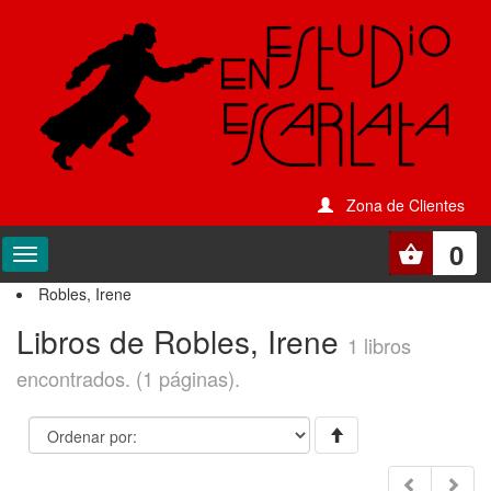
Zona de Clientes
0
Robles, Irene
Libros de Robles, Irene
1 libros
encontrados. (1 páginas).