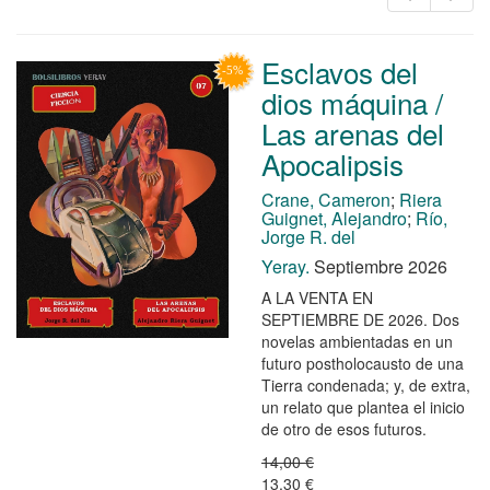
Esclavos del
dios máquina /
Las arenas del
Apocalipsis
Crane, Cameron
;
Riera
Guignet, Alejandro
;
Río,
Jorge R. del
Yeray.
Septiembre 2026
A LA VENTA EN
SEPTIEMBRE DE 2026. Dos
novelas ambientadas en un
futuro postholocausto de una
Tierra condenada; y, de extra,
un relato que plantea el inicio
de otro de esos futuros.
14,00 €
13,30 €