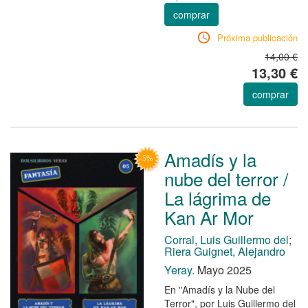
comprar
Próxima publicación
14,00 €
13,30 €
comprar
Amadís y la
nube del terror /
La lágrima de
Kan Ar Mor
Corral, Luis Guillermo del
;
Riera Guignet, Alejandro
Yeray.
Mayo 2025
En "Amadís y la Nube del
Terror", por Luis Guillermo del