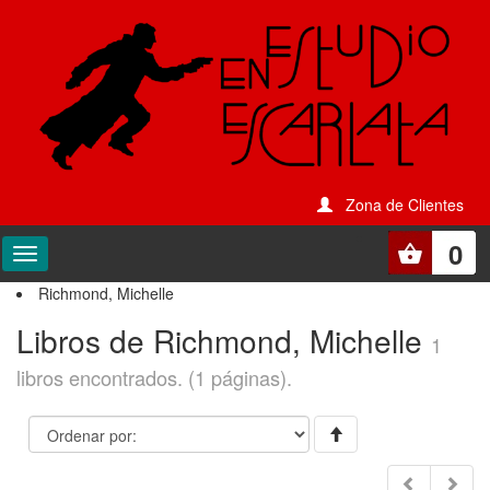
Zona de Clientes
0
Richmond, Michelle
Libros de Richmond, Michelle
1
libros encontrados. (1 páginas).