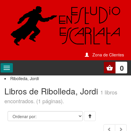
Zona de Clientes
0
Ribolleda, Jordi
Libros de Ribolleda, Jordi
1 libros
encontrados. (1 páginas).