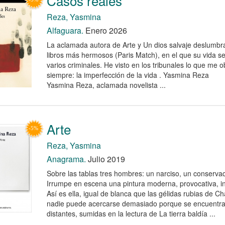
Casos reales
Reza, Yasmina
Alfaguara.
Enero 2026
La aclamada autora de Arte y Un dios salvaje deslumbr
libros más hermosos (Paris Match), en el que su vida se
varios criminales. He visto en los tribunales lo que me
siempre: la imperfección de la vida . Yasmina Reza
Yasmina Reza, aclamada novelista ...
Arte
Reza, Yasmina
Anagrama.
Julio 2019
Sobre las tablas tres hombres: un narciso, un conservado
Irrumpe en escena una pintura moderna, provocativa, in
Así es ella, igual de blanca que las gélidas rubias de C
nadie puede acercarse demasiado porque se encuentran
distantes, sumidas en la lectura de La tierra baldía ...