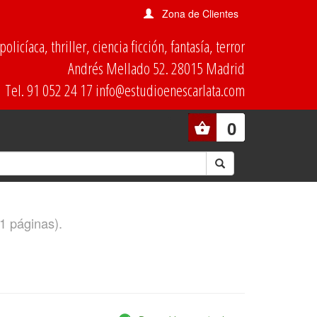
Zona de Clientes
olicíaca, thriller, ciencia ficción, fantasía, terror
Andrés Mellado 52. 28015 Madrid
Tel. 91 052 24 17 info@estudioenescarlata.com
0
(1 páginas).