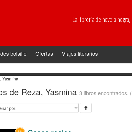
La librería de novela negra, p
es bolsillo
Ofertas
Viajes literarios
, Yasmina
ros de Reza, Yasmina
3 libros encontrados. 