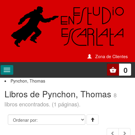
Zona de Clientes
0
Pynchon, Thomas
Libros de Pynchon, Thomas
8
libros encontrados. (1 páginas).