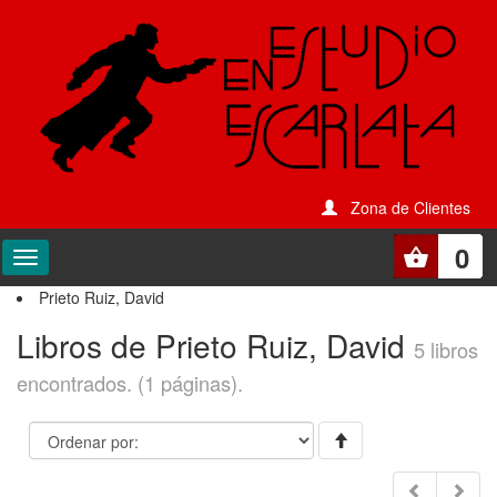
Zona de Clientes
0
Prieto Ruiz, David
Libros de Prieto Ruiz, David
5 libros
encontrados. (1 páginas).