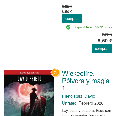
8,95 €
8,50 €
comprar
Disponible en 48/72 horas
8,95 €
8,50 €
comprar
Wickedfire.
Pólvora y magia
1
Prieto Ruiz, David
Unrated.
Febrero 2020
Ley, plata y palabra. Esos son
los tres mandamientos que