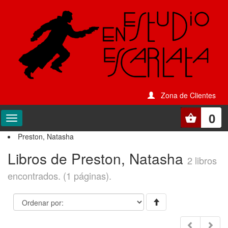
Zona de Clientes
0
Preston, Natasha
Libros de Preston, Natasha
2 libros
encontrados. (1 páginas).