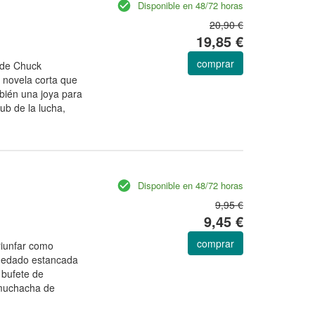
Disponible en 48/72 horas
20,90 €
19,85 €
comprar
s de Chuck
 novela corta que
mbién una joya para
lub de la lucha,
Disponible en 48/72 horas
9,95 €
9,45 €
comprar
riunfar como
uedado estancada
 bufete de
muchacha de