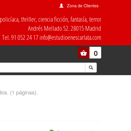
Zona de Clientes
olicíaca, thriller, ciencia ficción, fantasía, terror
Andrés Mellado 52. 28015 Madrid
Tel. 91 052 24 17 info@estudioenescarlata.com
0
dos. (1 páginas).