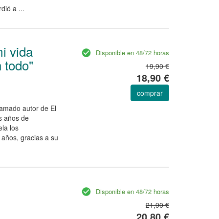
ió a ...
i vida
Disponible en 48/72 horas
 todo"
19,90 €
18,90 €
comprar
lamado autor de El
us años de
ela los
años, gracias a su
Disponible en 48/72 horas
21,90 €
20,80 €