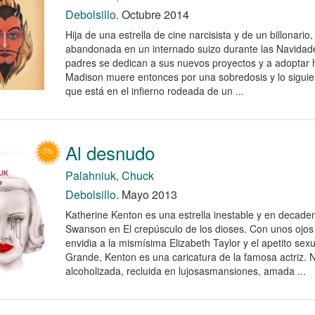
Debolsillo.
Octubre 2014
Hija de una estrella de cine narcisista y de un billonari
abandonada en un internado suizo durante las Navidad
padres se dedican a sus nuevos proyectos y a adoptar h
Madison muere entonces por una sobredosis y lo sigui
que está en el infierno rodeada de un ...
Al desnudo
Palahniuk, Chuck
Debolsillo.
Mayo 2013
Katherine Kenton es una estrella inestable y en decaden
Swanson en El crepúsculo de los dioses. Con unos ojos
envidia a la mismísima Elizabeth Taylor y el apetito sexu
Grande, Kenton es una caricatura de la famosa actriz. N
alcoholizada, recluida en lujosasmansiones, amada ...