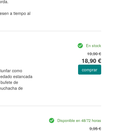
orda.
resen a tiempo al
En stock
19,90 €
18,90 €
comprar
riunfar como
uedado estancada
 bufete de
muchacha de
Disponible en 48/72 horas
9,95 €