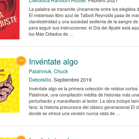
Literatura Random House.
Febrero 2021
La palabra se transmite únicamente entre los elegidos 
El misterioso libro azul de Talbott Reynolds pasa de m
clandestinidad y una sociedad sedienta de la sangre de 
para seguir sus instrucciones: el Día del Ajuste está aq
los Más Odiados de ...
Invéntate algo
Palahniuk, Chuck
Debolsillo.
Septiembre 2019
Invéntate algo es la primera colección de relatos corto
Palahniuk, una compilación inédita de historias más una
perturbarán y maravillarán al lector. La obra incluye ta
fans: la historia precursora del clásico generacional El c
donde se ofrece una versión nunca vista de ...