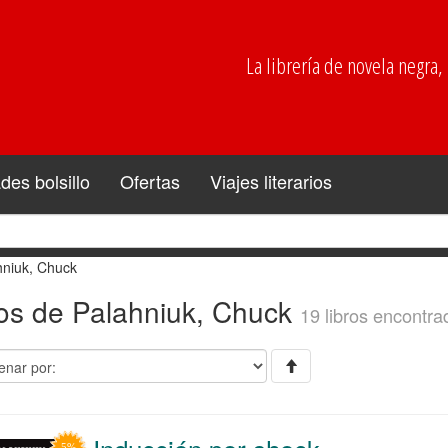
La librería de novela negra, p
es bolsillo
Ofertas
Viajes literarios
hniuk, Chuck
ros de Palahniuk, Chuck
19 libros encontra