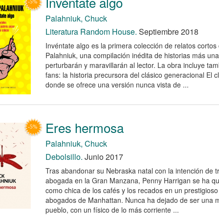
Invéntate algo
Palahniuk, Chuck
Literatura Random House.
Septiembre 2018
Invéntate algo es la primera colección de relatos corto
Palahniuk, una compilación inédita de historias más una
perturbarán y maravillarán al lector. La obra incluye ta
fans: la historia precursora del clásico generacional El c
donde se ofrece una versión nunca vista de ...
Eres hermosa
Palahniuk, Chuck
Debolsillo.
Junio 2017
Tras abandonar su Nebraska natal con la intención de t
abogada en la Gran Manzana, Penny Harrigan se ha q
como chica de los cafés y los recados en un prestigioso
abogados de Manhattan. Nunca ha dejado de ser una 
pueblo, con un físico de lo más corriente ...