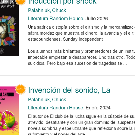
Inducción por shock
Palahniuk, Chuck
Literatura Random House.
Julio 2026
Una satírica distopía sobre el elitismo y la mercantilizac
sátira mordaz que muestra el dinero, la avaricia y el eli
estadounidenses. Sunday Independent
Los alumnos más brillantes y prometedores de un instit
impecable empiezan a desaparecer. Uno tras otro. Tod
suicidios. Pero bajo esa sucesión de tragedias se ...
Invención del sonido, La
Palahniuk, Chuck
Literatura Random House.
Enero 2024
El autor de El club de la lucha sigue en la cúspide de su
atrevido, desafiante y con un gran dominio del suspens
novela sombría y espeluznante que reflexiona sobre la m
sufrimiento y el poder del arte.