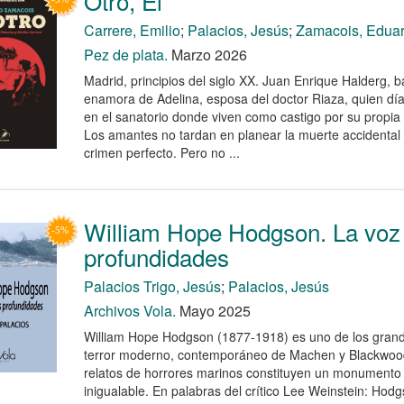
Otro, El
Carrere, Emilio
;
Palacios, Jesús
;
Zamacois, Edua
Pez de plata.
Marzo 2026
Madrid, principios del siglo XX. Juan Enrique Halderg, 
enamora de Adelina, esposa del doctor Riaza, quien día 
en el sanatorio donde viven como castigo por su propia
Los amantes no tardan en planear la muerte accidental d
crimen perfecto. Pero no ...
William Hope Hodgson. La voz 
profundidades
Palacios Trigo, Jesús
;
Palacios, Jesús
Archivos Vola.
Mayo 2025
William Hope Hodgson (1877-1918) es uno de los grand
terror moderno, contemporáneo de Machen y Blackwood
relatos de horrores marinos constituyen un monumento o
inigualable. En palabras del crítico Lee Weinstein: Hod