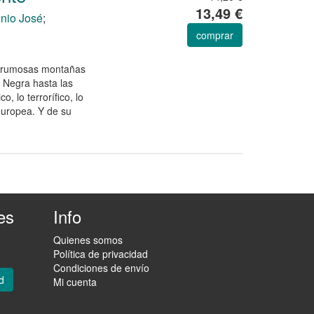
13,49 €
onio José
;
comprar
s brumosas montañas
 Negra hasta las
o, lo terrorífico, lo
 europea. Y de su
es
Info
Quienes somos
Política de privacidad
Condiciones de envío
d
Mi cuenta