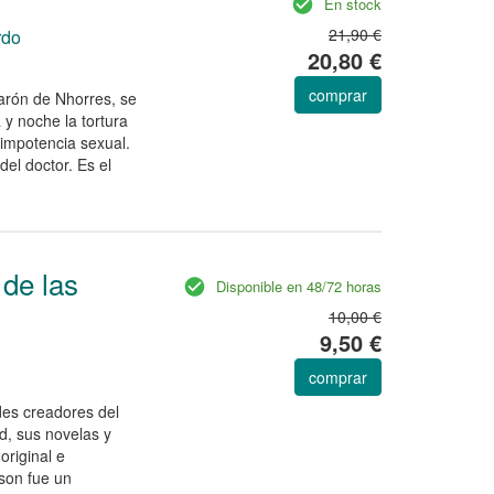
En stock
21,90 €
rdo
20,80 €
comprar
barón de Nhorres, se
y noche la tortura
 impotencia sexual.
el doctor. Es el
de las
Disponible en 48/72 horas
10,00 €
9,50 €
comprar
es creadores del
, sus novelas y
riginal e
gson fue un