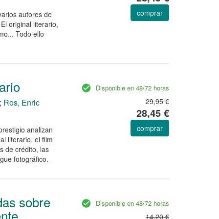
comprar
varios autores de
l original literario,
smo... Todo ello
ario
Disponible en 48/72 horas
29,95 €
;
Ros, Enric
28,45 €
comprar
prestigio analizan
 literario, el film
s de crédito, las
gue fotográfico.
das sobre
Disponible en 48/72 horas
ente
14,20 €