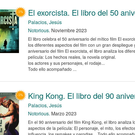
El exorcista. El libro del 50 ani
Palacios, Jesús
Notorious.
Noviembre 2023
El libro celebra el 50 aniversario del mítico film El exor
los diferentes aspectos del film con un gran despliegue 
aniversario del film El exorcista, el libro analiza los dif
película: Los hechos reales, la novela original.
los actores y sus personajes, el rodaje...
Todo ello acompañado ...
King Kong. El libro del 90 anive
Palacios, Jesús
Notorious.
Marzo 2023
En el 90 aniversario del film King Kong, el libro analiza l
aspectos de la película: El personaje, el mito, los efecto
influencia, los remakes y parodias... Todo ello acompa