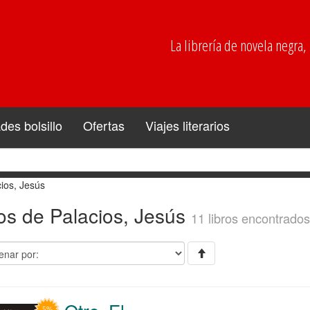
La librería de novela negra, p
es bolsillo
Ofertas
Viajes literarios
ios, Jesús
os de Palacios, Jesús
11 libros encontrados