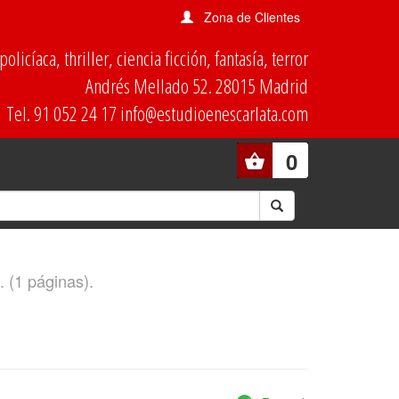
Zona de Clientes
olicíaca, thriller, ciencia ficción, fantasía, terror
Andrés Mellado 52. 28015 Madrid
Tel. 91 052 24 17 info@estudioenescarlata.com
0
. (1 páginas).