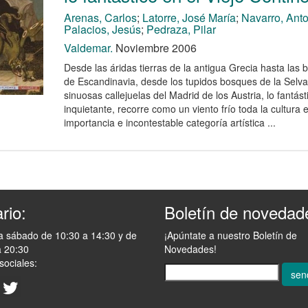
Arenas, Carlos
;
Latorre, José María
;
Navarro, Ant
Palacios, Jesús
;
Pedraza, Pilar
Valdemar.
Noviembre 2006
Desde las áridas tierras de la antigua Grecia hasta la
de Escandinavia, desde los tupidos bosques de la Selva
sinuosas callejuelas del Madrid de los Austria, lo fantástic
inquietante, recorre como un viento frío toda la cultura
importancia e incontestable categoría artística ...
rio:
Boletín de novedad
a sábado de 10:30 a 14:30 y de
¡Apúntate a nuestro Boletín de
a 20:30
Novedades!
sociales:
sen