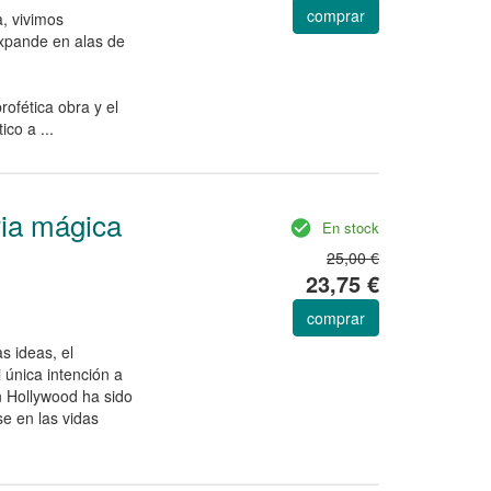
comprar
, vivimos
xpande en alas de
ofética obra y el
co a ...
ria mágica
En stock
25,00 €
23,75 €
comprar
as ideas, el
i única intención a
en Hollywood ha sido
rse en las vidas