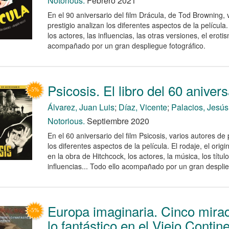
Notorious.
Febrero 2021
En el 90 aniversario del film Drácula, de Tod Browning, 
prestigio analizan los diferentes aspectos de la película. E
los actores, las influencias, las otras versiones, el eroti
acompañado por un gran despliegue fotográfico.
Psicosis. El libro del 60 anivers
Álvarez, Juan Luis
;
Díaz, Vicente
;
Palacios, Jesús
Notorious.
Septiembre 2020
En el 60 aniversario del film Psicosis, varios autores de 
los diferentes aspectos de la película. El rodaje, el original
en la obra de Hitchcock, los actores, la música, los título
influencias... Todo ello acompañado por un gran desplie
Europa imaginaria. Cinco mira
lo fantástico en el Viejo Contin