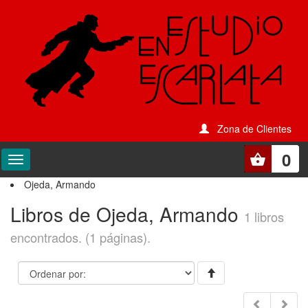
Zona de Clientes
0
Ojeda, Armando
Libros de Ojeda, Armando
1 libros
encontrados. (1 páginas).