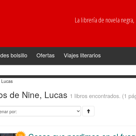
La librería de novela negra, p
es bolsillo
Ofertas
Viajes literarios
, Lucas
ros de Nine, Lucas
1 libros encontrados. (1 pá