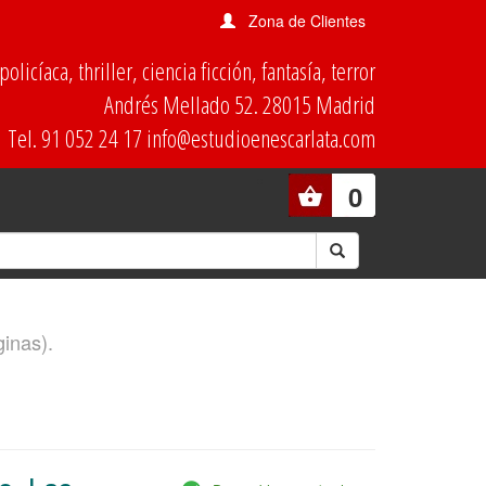
Zona de Clientes
olicíaca, thriller, ciencia ficción, fantasía, terror
Andrés Mellado 52. 28015 Madrid
Tel. 91 052 24 17 info@estudioenescarlata.com
0
ginas).