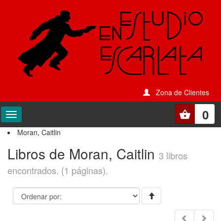
Zona de Clientes
0
Moran, Caitlin
Libros de Moran, Caitlin
3 libros
encontrados. (1 páginas).