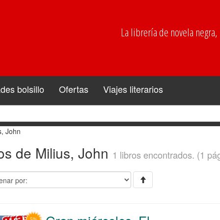
La librería de novela negra, p
es bolsillo
Ofertas
Viajes literarios
s, John
os de Milius, John
1 libros encontrados. (1 pá