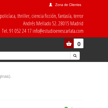
Zona de Clientes
olicíaca, thriller, ciencia ficción, fantasía, terror
Andrés Mellado 52. 28015 Madrid
Tel. 91 052 24 17 info@estudioenescarlata.com
0
ginas).