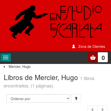
Zona de Clientes
0
Mercier, Hugo
Libros de Mercier, Hugo
1 libros
encontrados. (1 páginas).