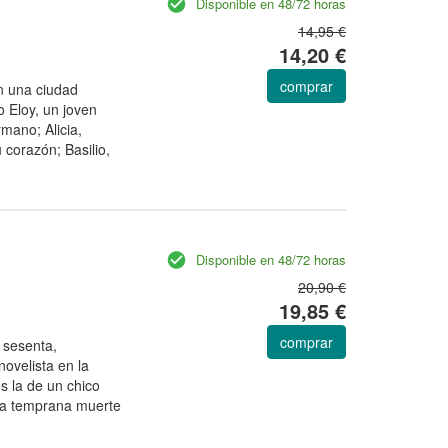
Disponible en 48/72 horas
14,95 €
14,20 €
comprar
n una ciudad
 Eloy, un joven
rmano; Alicia,
 corazón; Basilio,
Disponible en 48/72 horas
20,90 €
19,85 €
comprar
 sesenta,
ovelista en la
s la de un chico
a la temprana muerte