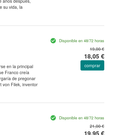
nte años después,
 su vida, la
Disponible en 48/72 horas
19,00 €
18,05 €
comprar
e en la principal
ue Franco creía
rgaría de pregonar
t von Filek, inventor
Disponible en 48/72 horas
21,00 €
19,95 €