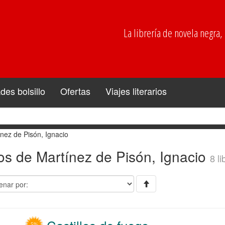
La librería de novela negra, p
es bolsillo
Ofertas
Viajes literarios
nez de Pisón, Ignacio
os de Martínez de Pisón, Ignacio
8 l