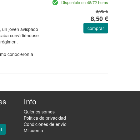
Disponible en 48/72 horas
8,95 €
8,50 €
comprar
, un joven avispado
acaba convirtiéndose
l régimen.
mo conocieron a
es
Info
Quienes somos
Política de privacidad
Condiciones de envío
d
Mi cuenta