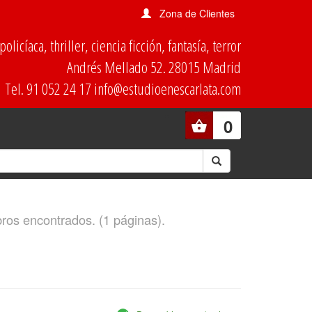
Zona de Clientes
olicíaca, thriller, ciencia ficción, fantasía, terror
Andrés Mellado 52. 28015 Madrid
Tel. 91 052 24 17 info@estudioenescarlata.com
0
ibros encontrados. (1 páginas).