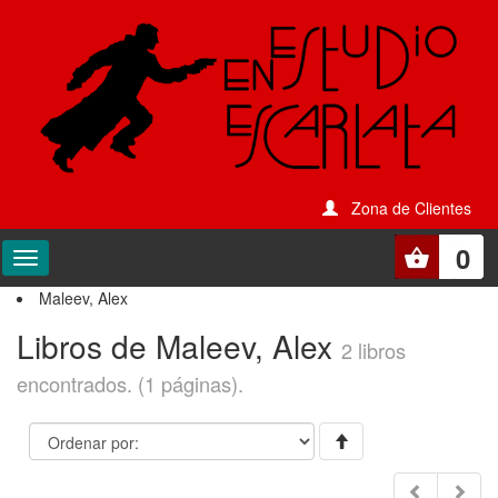
Zona de Clientes
0
Maleev, Alex
Libros de Maleev, Alex
2 libros
encontrados. (1 páginas).