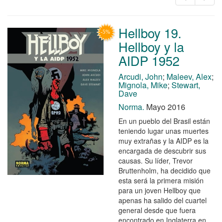
Hellboy 19.
Hellboy y la
AIDP 1952
Arcudi, John
;
Maleev, Alex
;
Mignola, Mike
;
Stewart,
Dave
Norma.
Mayo 2016
En un pueblo del Brasil están
teniendo lugar unas muertes
muy extrañas y la AIDP es la
encargada de descubrir sus
causas. Su líder, Trevor
Bruttenholm, ha decidido que
esta será la primera misión
para un joven Hellboy que
apenas ha salido del cuartel
general desde que fuera
encontrado en Inglaterra en