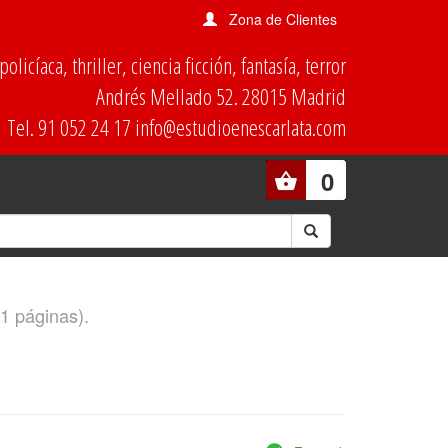
Zona de Clientes
olicíaca, thriller, ciencia ficción, fantasía, terror
Andrés Mellado 52. 28015 Madrid
Tel. 91 052 24 17 info@estudioenescarlata.com
0
(1 páginas).