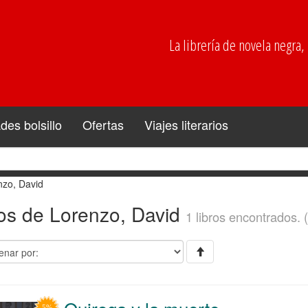
La librería de novela negra, p
es bolsillo
Ofertas
Viajes literarios
nzo, David
ros de Lorenzo, David
1 libros encontrados. 