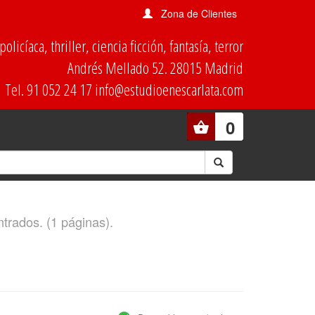
Zona de Clientes
olicíaca, thriller, ciencia ficción, fantasía, terror
Andrés Mellado 52. 28015 Madrid
Tel. 91 052 24 17 info@estudioenescarlata.com
0
ntrados. (1 páginas).