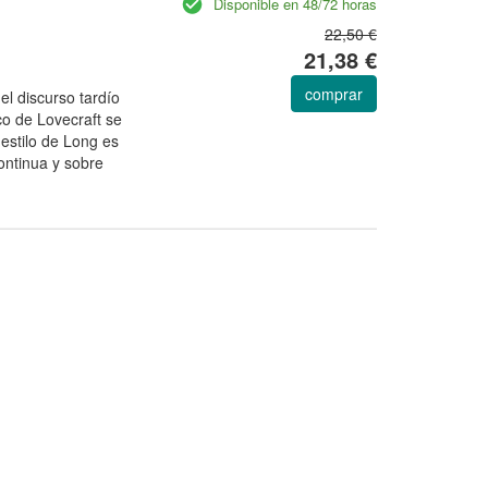
Disponible en 48/72 horas
22,50 €
21,38 €
comprar
el discurso tardío
ico de Lovecraft se
 estilo de Long es
ontinua y sobre