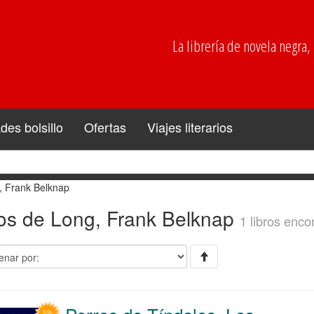
La librería de novela negra, p
es bolsillo
Ofertas
Viajes literarios
, Frank Belknap
ros de Long, Frank Belknap
1 libros enco