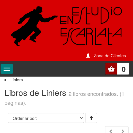
Zona de Clientes
0
Liniers
Libros de Liniers
2 libros encontrados. (1
páginas).