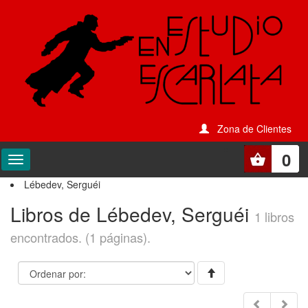
Zona de Clientes
0
Lébedev, Serguéi
Libros de Lébedev, Serguéi
1 libros
encontrados. (1 páginas).