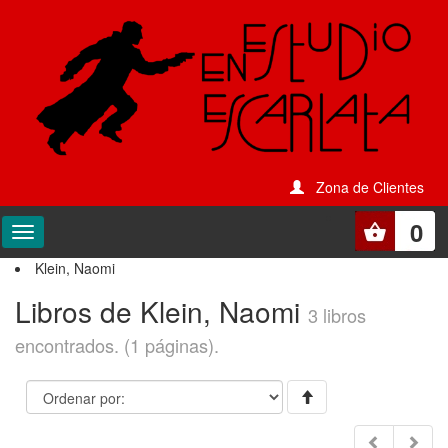
Zona de Clientes
0
Klein, Naomi
Libros de Klein, Naomi
3 libros
encontrados. (1 páginas).