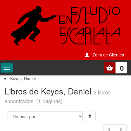
Zona de Clientes
0
Keyes, Daniel
Libros de Keyes, Daniel
2 libros
encontrados. (1 páginas).