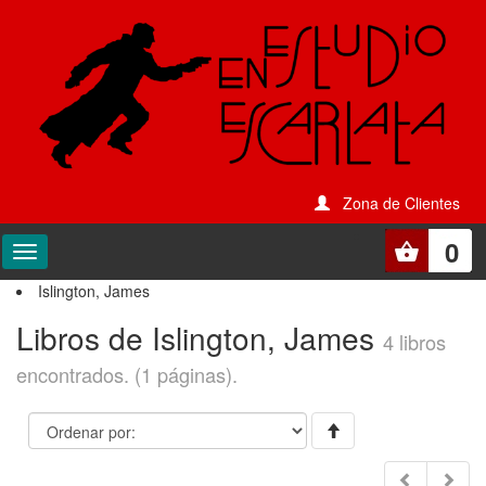
Zona de Clientes
0
Islington, James
Libros de Islington, James
4 libros
encontrados. (1 páginas).