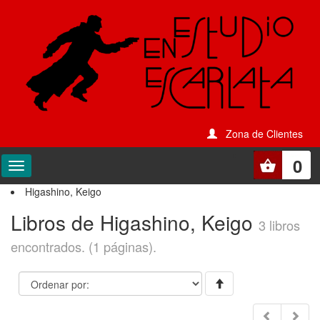
Zona de Clientes
0
Higashino, Keigo
Libros de Higashino, Keigo
3 libros
encontrados. (1 páginas).