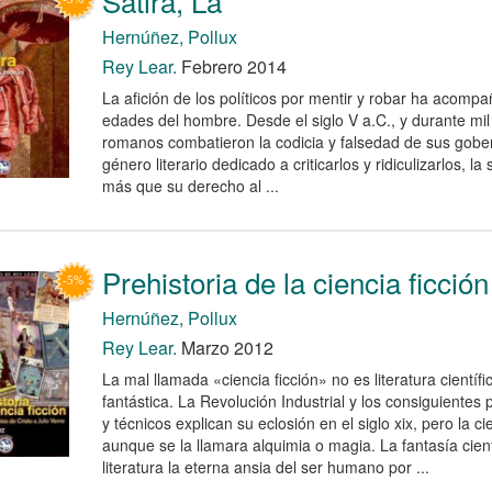
Sátira, La
Hernúñez, Pollux
Rey Lear.
Febrero 2014
La afición de los políticos por mentir y robar ha acomp
edades del hombre. Desde el siglo V a.C., y durante mil 
romanos combatieron la codicia y falsedad de sus gobe
género literario dedicado a criticarlos y ridiculizarlos, l
más que su derecho al ...
Prehistoria de la ciencia ficción
Hernúñez, Pollux
Rey Lear.
Marzo 2012
La mal llamada «ciencia ficción» no es literatura científic
fantástica. La Revolución Industrial y los consiguientes 
y técnicos explican su eclosión en el siglo xix, pero la ci
aunque se la llamara alquimia o magia. La fantasía cientí
literatura la eterna ansia del ser humano por ...