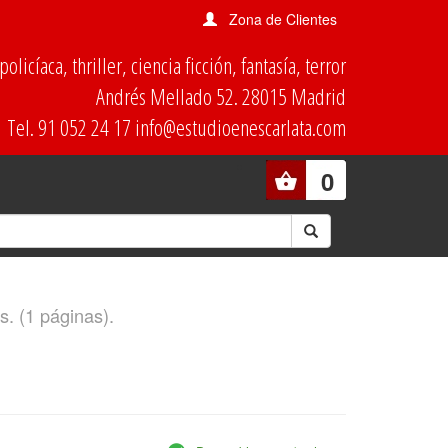
Zona de Clientes
olicíaca, thriller, ciencia ficción, fantasía, terror
Andrés Mellado 52. 28015 Madrid
Tel. 91 052 24 17 info@estudioenescarlata.com
0
s. (1 páginas).