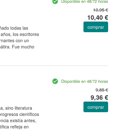
Disponible en 48/72 horas
10,95 €
10,40 €
comprar
añado todas las
años, los escritores
rnantes con un
a sátira. Fue mucho
Disponible en 48/72 horas
9,85 €
9,36 €
comprar
a, sino literatura
progresos científicos
encia existía antes,
fica refleja en