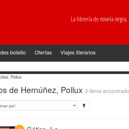
La librería de novela negra, p
es bolsillo
Ofertas
Viajes literarios
úñez, Pollux
ros de Hernúñez, Pollux
2 libros encontrado