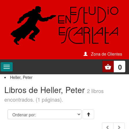
Zona de Clientes
0
Heller, Peter
Libros de Heller, Peter
2 libros
encontrados. (1 páginas).