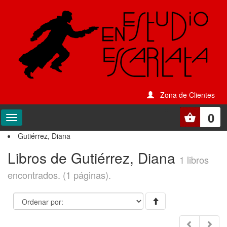
Zona de Clientes
0
Gutiérrez, Diana
Libros de Gutiérrez, Diana
1 libros
encontrados. (1 páginas).