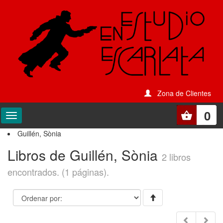
Zona de Clientes
0
Guillén, Sònia
Libros de Guillén, Sònia
2 libros
encontrados. (1 páginas).