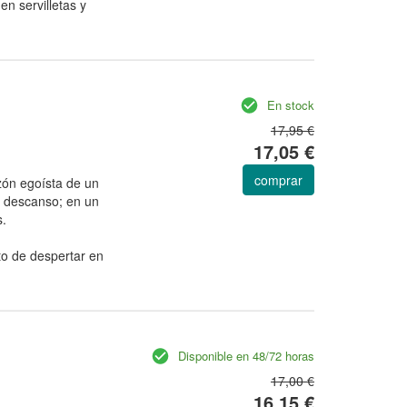
en servilletas y
En stock
17,95 €
17,05 €
comprar
azón egoísta de un
in descanso; en un
s.
to de despertar en
Disponible en 48/72 horas
17,00 €
16,15 €