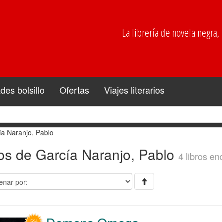
La librería de novela negra, p
es bolsillo
Ofertas
Viajes literarios
ía Naranjo, Pablo
os de García Naranjo, Pablo
4 libros en