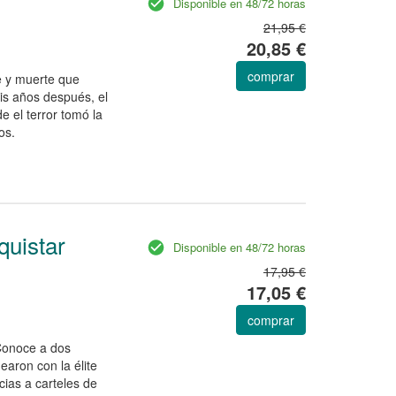
Disponible en 48/72 horas
21,95 €
20,85 €
comprar
e y muerte que
eis años después, el
 el terror tomó la
os.
uistar
Disponible en 48/72 horas
17,95 €
17,05 €
comprar
 Conoce a dos
earon con la élite
ias a carteles de