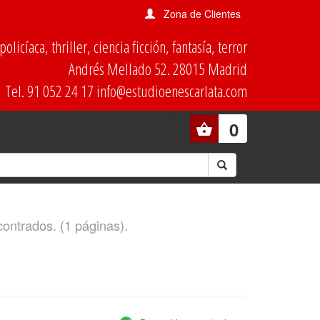
Zona de Clientes
olicíaca, thriller, ciencia ficción, fantasía, terror
Andrés Mellado 52. 28015 Madrid
Tel. 91 052 24 17 info@estudioenescarlata.com
0
contrados. (1 páginas).