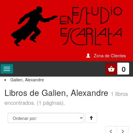
Zona de Clientes
0
Galien, Alexandre
Libros de Galien, Alexandre
1 libros
encontrados. (1 páginas).