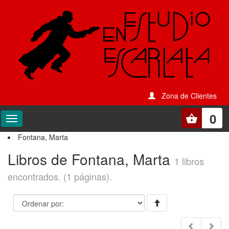
Zona de Clientes
0
Fontana, Marta
Libros de Fontana, Marta
1 libros
encontrados. (1 páginas).