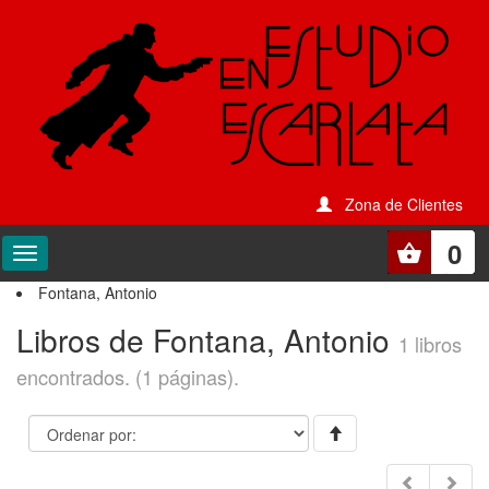
Zona de Clientes
0
Fontana, Antonio
Libros de Fontana, Antonio
1 libros
encontrados. (1 páginas).