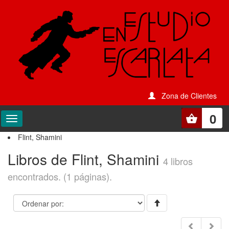
Zona de Clientes
0
Flint, Shamini
Libros de Flint, Shamini
4 libros
encontrados. (1 páginas).