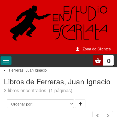
Zona de Clientes
0
Ferreras, Juan Ignacio
Libros de Ferreras, Juan Ignacio
3 libros encontrados. (1 páginas).